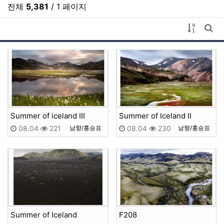
전체
5,381
/ 1 페이지
게시물 
게시
Summer of iceland III
Summer of Iceland II
등록일
등록일
등록자
등록일
등록일
등록자
08.04
221
남향/홍승표
08.04
230
남향/홍승표
Summer of Iceland
F208