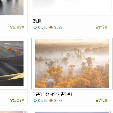
황산II
등록자
등록일
등록일
등록자
남향/홍승표
01.15
3582
남향/홍승표
타클라마칸 사막 가을편#1
등록자
등록일
등록일
등록자
남향/홍승표
01.15
3573
남향/홍승표