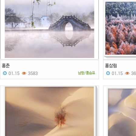
홍춘
홍삼림
등록일
등록일
등록자
등록일
등
01.15
3583
남향/홍승표
01.15
36