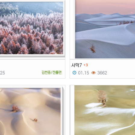
댓글
사막7
3
록일
등록자
등록일
등록일
25
김헌중/젠틀맨
01.15
3662