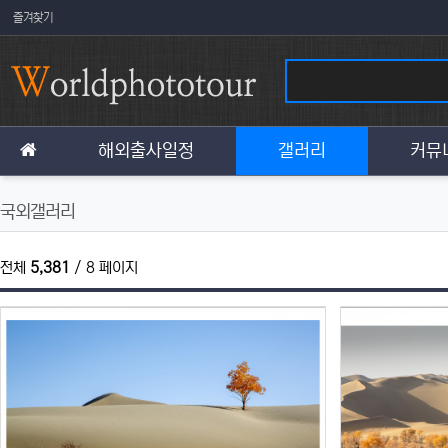
상단 네비
즐겨찾기
메인 메뉴
해외출사일정
갤러리
커뮤
국외갤러리
전체
5,381
/ 8 페이지