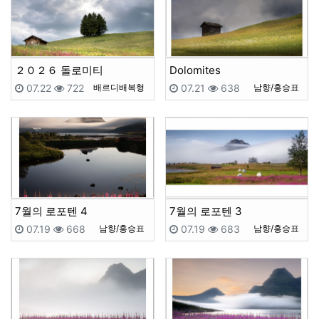
２０２６ 돌로미티
Dolomites
등록일
등록일
등록자
등록일
등록일
등록자
07.22
722
배르디배복형
07.21
638
남향/홍승표
7월의 로포텐 4
7월의 로포텐 3
등록일
등록일
등록자
등록일
등록일
등록자
07.19
668
남향/홍승표
07.19
683
남향/홍승표