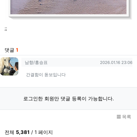
;;
관련자료
댓글
1
남향/홍승표님의 댓글
작성일
남향/홍승표
2026.01.16 23:06
간결함이 돋보입니다
로그인한 회원만 댓글 등록이 가능합니다.
목록
전체
5,381
/ 1 페이지