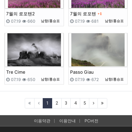
댓글
7월의 로포텐2
7월의 로포텐
1
등록일
등록일
등록자
등록일
등록일
등록자
07.19
660
남향/홍승표
07.19
681
남향/홍승표
Tre Cime
Passo Giau
등록일
등록일
등록자
등록일
등록일
등록자
07.19
650
남향/홍승표
07.19
672
남향/홍승표
(current)
1
2
3
4
5
이용약관
이용안내
PC버전