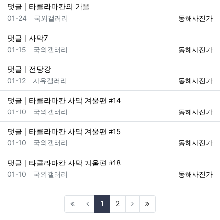
댓글
타클라마칸의 가을
등록일
등록자
01-24
국외갤러리
동해사진가
댓글
사막7
등록일
등록자
01-15
국외갤러리
동해사진가
댓글
전당강
등록일
등록자
01-12
자유갤러리
동해사진가
댓글
타클라마칸 사막 겨울편 #14
등록일
등록자
01-10
국외갤러리
동해사진가
댓글
타클라마칸 사막 겨울편 #15
등록일
등록자
01-10
국외갤러리
동해사진가
댓글
타클라마칸 사막 겨울편 #18
등록일
등록자
01-10
국외갤러리
동해사진가
(current)
1
2