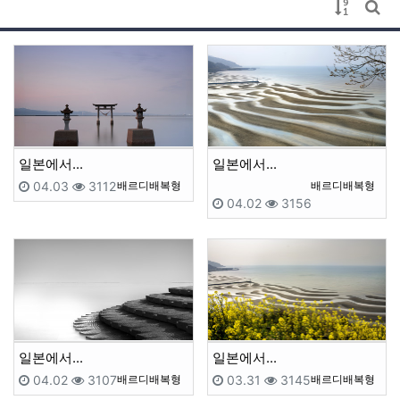
게시물 
게시
일본에서...
일본에서...
등록일
등록일
등록자
등록자
04.03
3112
배르디배복형
배르디배복형
등록일
등록일
04.02
3156
일본에서...
일본에서...
등록일
등록일
등록자
등록일
등록일
등록자
04.02
3107
배르디배복형
03.31
3145
배르디배복형