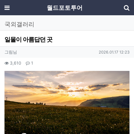
기
메뉴
월드포토투어
국외갤러리
일몰이 아름답던 곳
작성자 정보
작성
작성일
그림님
2026.01.17 12:23
컨텐츠 정보
조회
댓글
3,610
1
본문