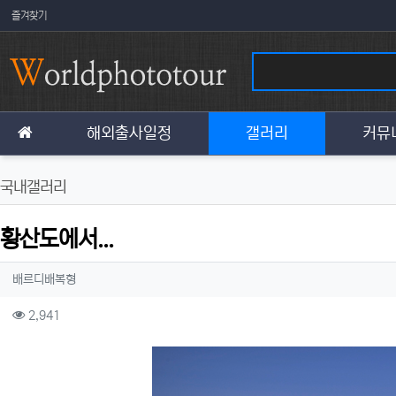
상단 네비
즐겨찾기
메인 메뉴
해외출사일정
갤러리
커뮤
국내갤러리
황산도에서...
작성자 정보
작성
배르디배복형
컨텐츠 정보
조회
2,941
본문