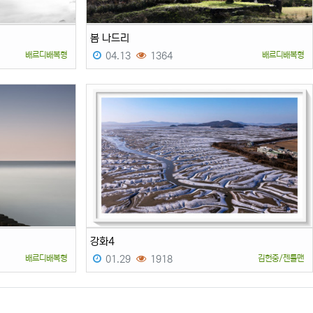
봄 나드리
등록자
등록일
등록일
등록자
배르디배복형
04.13
1364
배르디배복형
강화4
등록자
등록일
등록일
등록자
배르디배복형
01.29
1918
김헌중/젠틀맨