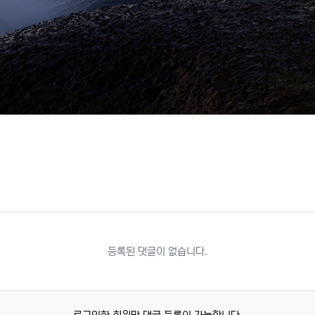
등록된 댓글이 없습니다.