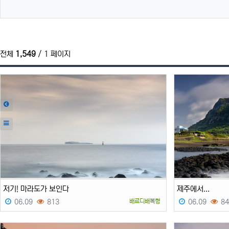
전체
1,549
/ 1 페이지
저기! 마라도가 보인다
제주에서...
등록일
등록일
등록자
등록일
등
06.09
813
배르디배복형
06.09
84