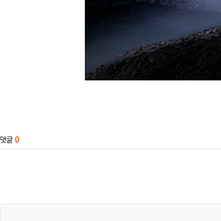
관련자료
댓글
0