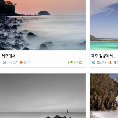
제주에서...
제주 김녕에서...
등록일
등록일
등록자
등록일
등
05.27
904
배르디배복형
05.23
97